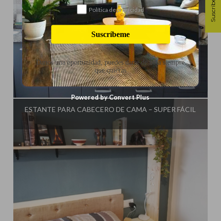
Suscríbete
Política de privacidad
Suscríbeme
Danos una oportunidad, puedes darte de baja siempre
que quieras
Influencer:
El Taller de Ire
Powered by Convert Plus
ESTANTE PARA CABECERO DE CAMA – SUPER FÁCIL