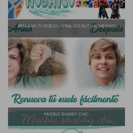
Influencer:
El Taller de Ire
RENUEVA TU SUELO – VINÍLICO AUTOADHESIVO
Influencer:
El Taller de Ire
MUEBLE SHABBY CHIC