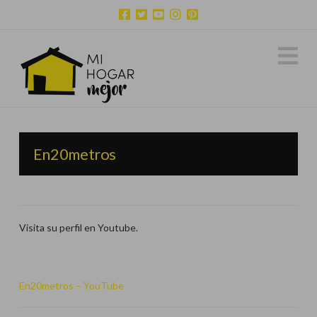
N
En20metros
Visita su perfil en Youtube.
En20metros – YouTube