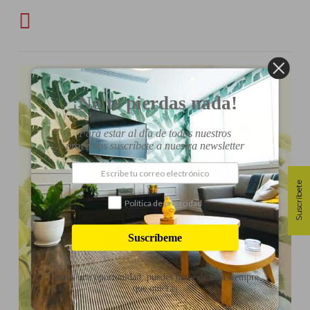
¡No te pierdas nada!
Para estar al día de todos nuestros
proyectos suscríbete a nuestra newsletter
Suscríbete
Política de privacidad
Suscríbeme
Danos una oportunidad, puedes darte de baja siempre
que quieras