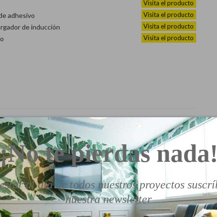
Visita el producto
Visita el producto
de adhesivo
Visita el producto
rgador de inducción
Visita el producto
do
¡No te pierdas nada
estar al día de todos nuestros proyectos suscrí
nuestra newsletter