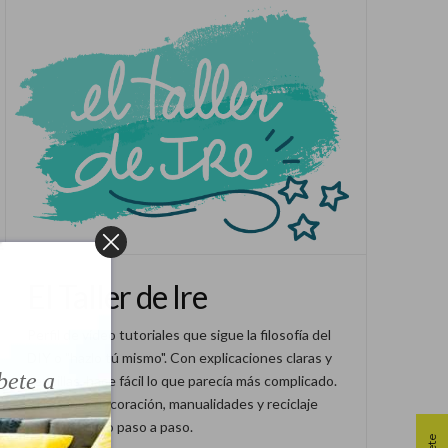
El Taller de Ire
!
Perfil de vídeo tutoriales que sigue la filosofía del
DIY o "hazlo tú mismo". Con explicaciones claras y
bete a
sencillas, hace fácil lo que parecía más complicado.
Artesanía, decoración, manualidades y reciclaje
creativo, todo paso a paso.