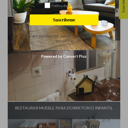
Suscríbete
Política de privacidad
Influencer:
El Taller de Ire
Suscríbeme
CÓMO CREAR ORIGINALES ACCESORIOS DE BAÑO
CON MOSAICO
Danos una oportunidad, puedes darte de baja siempre
que quieras
Powered by Convert Plus
Influencer:
El Taller de Ire
RESTAURAR MUEBLE PARA DORMITORIO INFANTIL