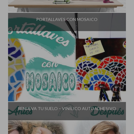
Influencer:
El Taller de Ire
PORTALLAVES CON MOSAICO
Influencer:
El Taller de Ire
RENUEVA TU SUELO – VINÍLICO AUTOADHESIVO