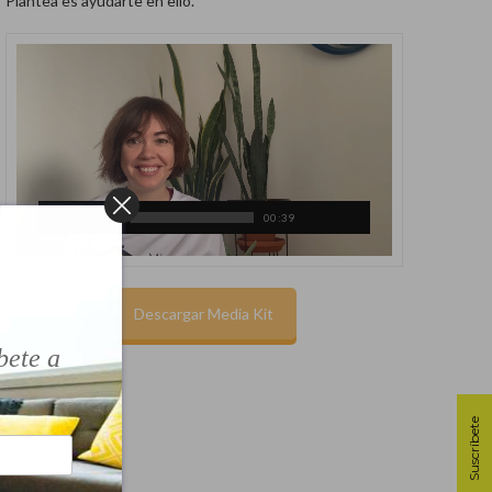
Plantea es ayudarte en ello.
00:00
00:39
!
Descargar Media Kit
bete a
Suscríbete