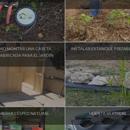
fluencer:
La Huerta de Iván
Influencer:
La Huerta de I
MO MONTAR UNA CASETA
INSTALAR ESTANQUE PREFA
ABRICADA PARA EL JARDÍN
fluencer:
La Huerta de Iván
Influencer:
La Huerta de I
MBRAR CÉSPED NATURAL
HUERTA VERTICAL