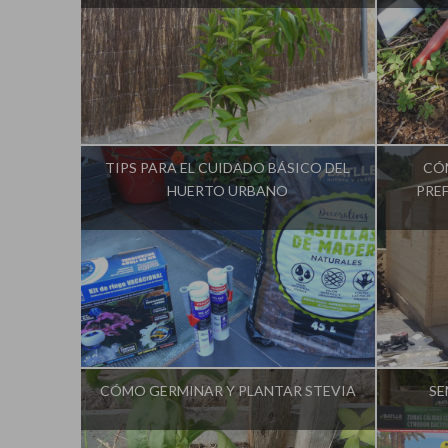
Influencer:
La Huerta de Iván
In
TIPS PARA EL CUIDADO BÁSICO DEL
CÓ
HUERTO URBANO
PREF
Influencer:
La Huerta de Iván
In
CÓMO GERMINAR Y PLANTAR STEVIA
SE