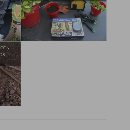
ván
Influencer:
La Huerta de Iván
 CON
OS
ván