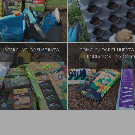
fluencer:
La Huerta de Iván
Influencer:
La Huerta de I
HACER EL MEJOR SUSTRATO
CÓMO CUIDAR EL HUERTO
PRODUCTOS ECOLÓGIC
fluencer:
La Huerta de Iván
Influencer:
La Huerta de I