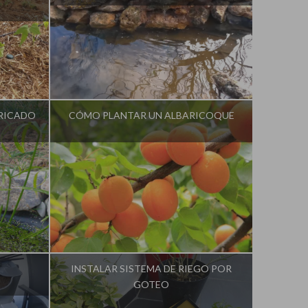
ván
Influencer:
La Huerta de Iván
BRICADO
CÓMO PLANTAR UN ALBARICOQUE
ván
Influencer:
La Huerta de Iván
INSTALAR SISTEMA DE RIEGO POR
GOTEO