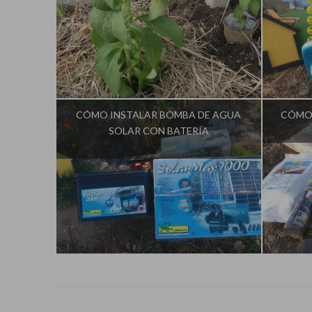
Influencer:
La Huerta de Iván
In
CÓMO INSTALAR BOMBA DE AGUA
CÓMO 
SOLAR CON BATERÍA
Influencer:
La Huerta de Iván
In