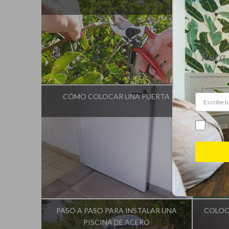
Para 
Influencer:
Idea Tu Mismo
I
CÓMO COLOCAR UNA PUERTA
CALIDEZ
Política
Influencer:
Idea Tu Mismo
I
PASO A PASO PARA INSTALAR UNA
COLOC
PISCINA DE ACERO