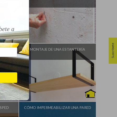
!
bete a
o
Influencer:
Idea Tu Mismo
Suscríbete
MONTAJE DE UNA ESTANTERÍA
o
Influencer:
Idea Tu Mismo
ÉSPED
CÓMO IMPERMEABILIZAR UNA PARED