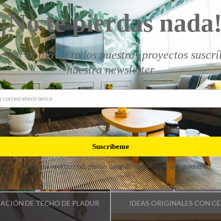
¡No te pierdas nada
estar al día de todos nuestros proyectos suscrí
nuestra newsletter
nfluencer:
Idea Tu Mismo
Influencer:
Idea Tu Mism
 Y COMODIDAD EN LA TERRAZA
IDEAS PARA EL BAÑO
 de privacidad
Suscríbeme
Danos una oportunidad, puedes darte de baja siempre que quieras
nfluencer:
Idea Tu Mismo
Influencer:
Idea Tu Mism
ACIÓN DE TECHO DE PLADUR
IDEAS ORIGINALES CON C