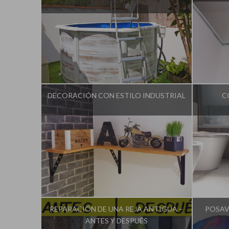
Influencer:
Idea Tu Mismo
I
DECORACIÓN CON ESTILO INDUSTRIAL
C
Influencer:
Idea Tu Mismo
I
REPARACIÓN DE UNA REJA ANTIGUA –
POSAV
ANTES Y DESPUÉS