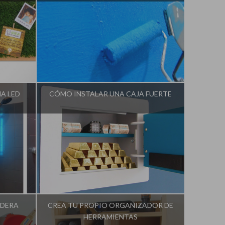
o
Influencer:
Idea Tu Mismo
A LED
CÓMO INSTALAR UNA CAJA FUERTE
o
Influencer:
Idea Tu Mismo
ADERA
CREA TU PROPIO ORGANIZADOR DE
HERRAMIENTAS