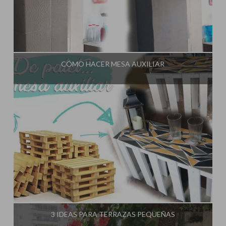
Influencer:
El Taller de Ire
CÓMO HACER MESA AUXILIAR
Influencer:
El Taller de Ire
3 IDEAS PARA TERRAZAS PEQUEÑAS