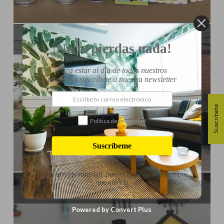
Influencer:
Tu Taller de Bricolaje
RENOVAMOS LA TERRAZA
¡No te pierdas nada!
Para estar al día de todos nuestros
proyectos suscríbete a nuestra newsletter
Suscríbete
Política de privacidad
Suscríbeme
Influencer:
Tu Taller de Bricolaje
Danos una oportunidad, puedes darte de baja siempre
que quieras
CÓMO INSTALAR VIGAS DECORATIVAS
Powered by Convert Plus