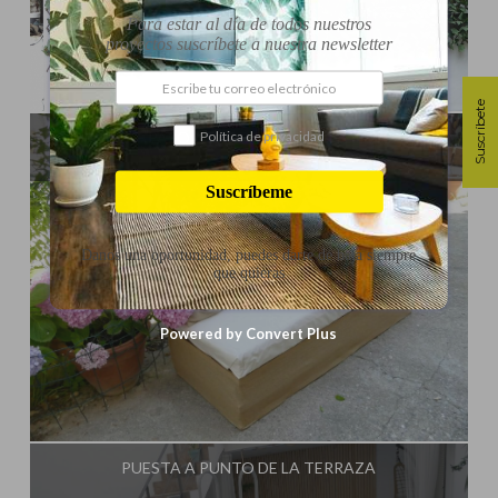
Para estar al día de todos nuestros
proyectos suscríbete a nuestra newsletter
Influencer:
Decorar tu casa
Suscríbete
Política de privacidad
DIY – PASO A PASO SOFÁ CON PALETS
Suscríbeme
Danos una oportunidad, puedes darte de baja siempre
que quieras
Powered by Convert Plus
Influencer:
Decorar tu casa
PUESTA A PUNTO DE LA TERRAZA