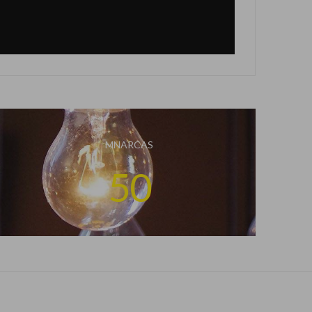
MNARCAS
50