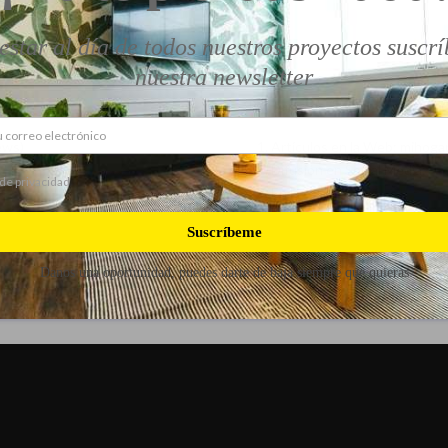
estar al día de todos nuestros proyectos suscrí
nuestra newsletter
Por parte de
“Mi Hogar Mejor”
ews)
Artículos en la Web: mihoga
Difusión en Social Media:
Fa
 de privacidad
En la
prensa sectorial
Suscríbeme
Danos una oportunidad, puedes darte de baja siempre que quieras