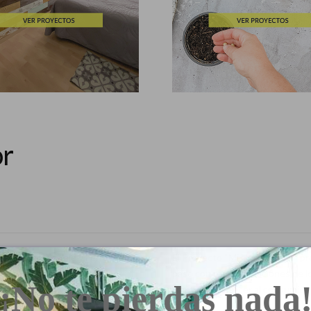
or
ntes de Bricolaje y Ferretería
El Proyecto “Mi Hogar Mejor” pr
iar sus contenidos de la
paso con recomendaciones de lo
¡No te pierdas nada
la decoración y la jardinería.
sinergias y ofrecer al consumido