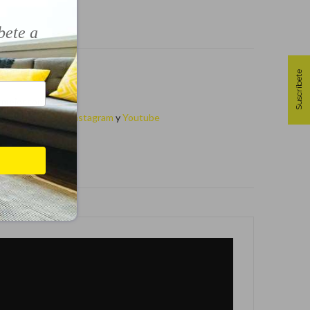
bete a
en:
Suscríbete
rmejor.com
cebook
,
Twitter
,
Instagram
y
Youtube