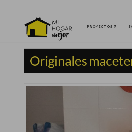
PROYECTOS
S
Originales maceter