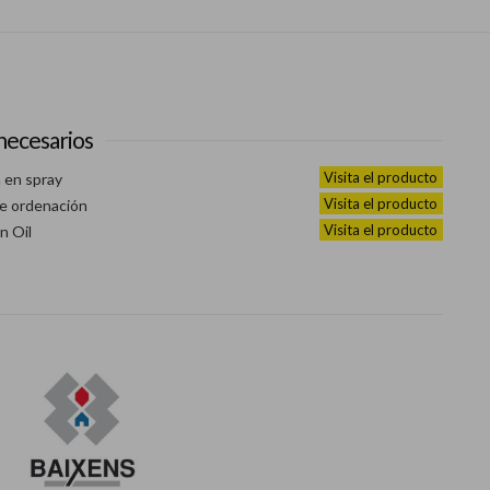
necesarios
Visita el producto
h en spray
Visita el producto
de ordenación
Visita el producto
n Oil