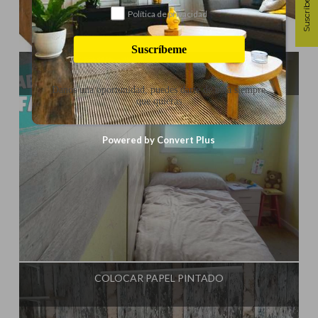
Suscríbete
Política de privacidad
Influencer:
El Taller de Ire
Suscríbeme
IDEAS PARA CREAR UNA HABITACIÓN INFANTIL
Danos una oportunidad, puedes darte de baja siempre
que quieras
Powered by Convert Plus
Influencer:
El Taller de Ire
COLOCAR PAPEL PINTADO