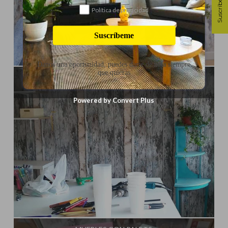
Suscríbete
Política de privacidad
Suscríbeme
Influencer:
El Taller de Ire
Danos una oportunidad, puedes darte de baja siempre
que quieras
COLOCAR PAPEL PINTADO
Powered by Convert Plus
Influencer:
El Taller de Ire