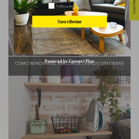
Suscríbete
Política de privacidad
Suscríbeme
Danos una oportunidad, puedes darte de baja siempre
que quieras
Influencer:
El Taller de Ire
Powered by Convert Plus
CÓMO RENOVAR EL RINCÓN DE LAVADO SIN OBRAS