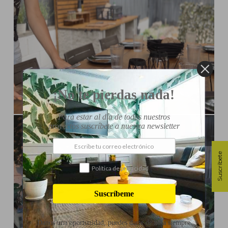
¡No te pierdas nada!
Influencer:
Steffido
Para estar al día de todos nuestros
proyectos suscríbete a nuestra newsletter
RENOVAR LA TERRAZA
Suscríbete
Política de privacidad
Suscríbeme
Danos una oportunidad, puedes darte de baja siempre