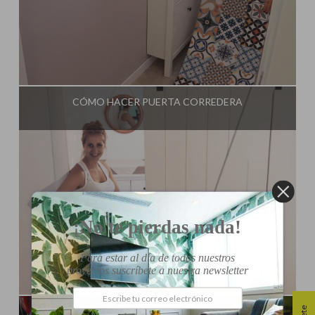
Influencer:
Steffido
CÓMO HACER PUERTA CORREDERA
¡No te pierdas nada!
Para estar al día de todos nuestros
proyectos suscríbete a nuestra newsletter
Influencer:
Steffido
INSTALAR LUMINARIA