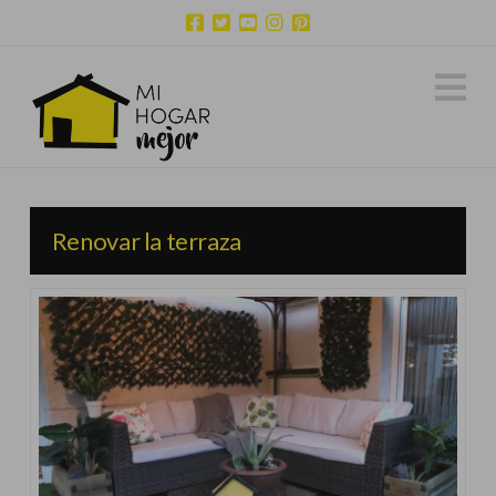
N
Renovar la terraza