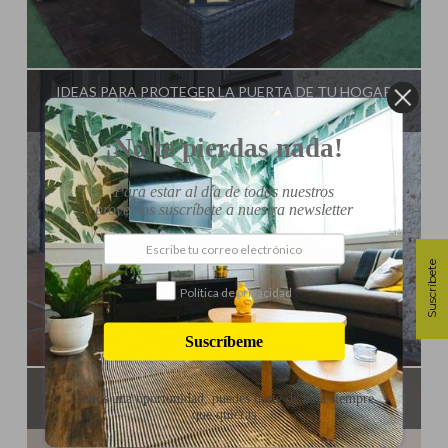
Influencer:
Steffido
IDEAS PARA PROTEGER LA PUERTA DE TU HOGAR
¡No te pierdas nada!
Para estar al día de todos nuestros
proyectos suscríbete a nuestra newsletter
Suscríbete
Política de privacidad
Suscríbeme
Influencer:
Steffido
CÓMO HACER PUERTA CORREDERA
Danos una oportunidad, puedes darte de baja siempre
que quieras