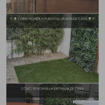
Influencer:
Steffido
CÓMO PONER A PUNTO EL JARDÍN DE CASA
Influencer:
Steffido
CÓMO RENOVAR LA ENTRADA DE CASA