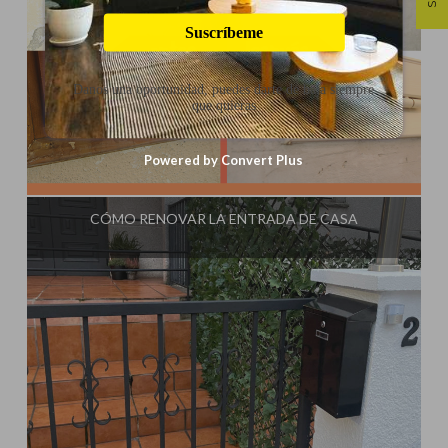
Suscríbeme
Danos una oportunidad, puedes darte de baja siempre
que quieras
Powered by Convert Plus
Influencer:
Steffido
CÓMO RENOVAR LA ENTRADA DE CASA