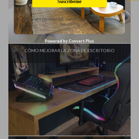
Suscríbeme
Danos una oportunidad, puedes darte de baja siempre
que quieras
Influencer:
Steffido
Powered by Convert Plus
CÓMO MEJORAR LA ZONA DE ESCRITORIO
Influencer:
Steffido