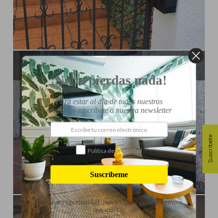
Influencer:
Steffido
IDEAS PARA PROTEGER LA PUERTA DE TU HOGAR
¡No te pierdas nada!
Para estar al día de todos nuestros
proyectos suscríbete a nuestra newsletter
Suscríbete
Política de privacidad
Suscríbeme
Influencer:
Steffido
Danos una oportunidad, puedes darte de baja siempre
CÓMO COLOCAR REVESTIMIENTO VINÍLICO
que quieras