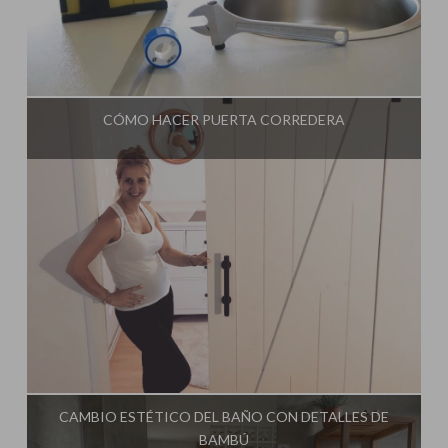
Influencer:
Steffido
CÓMO HACER PUERTA CORREDERA
Influencer:
Steffido
CAMBIO ESTÉTICO DEL BAÑO CON DETALLES DE
BAMBÚ