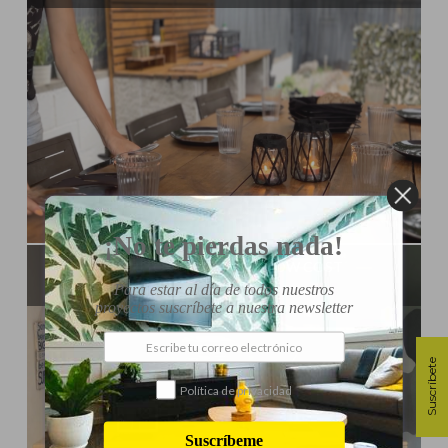
Influencer:
Steffido
¡No te pierdas nada!
ESCRITORIO FLOTANTE LOW COST
Para estar al día de todos nuestros
proyectos suscríbete a nuestra newsletter
Suscríbete
Política de privacidad
Suscríbeme