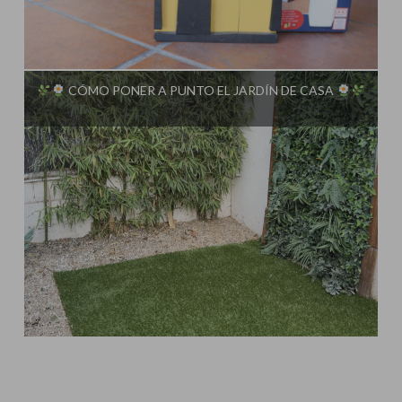
Influencer:
Steffido
CÓMO PONER A PUNTO EL JARDÍN DE CASA
Influencer:
Steffido