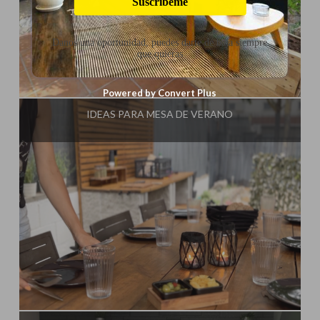
Suscríbeme
Danos una oportunidad, puedes darte de baja siempre
que quieras
Influencer:
Steffido
Powered by Convert Plus
IDEAS PARA MESA DE VERANO
Influencer:
Steffido