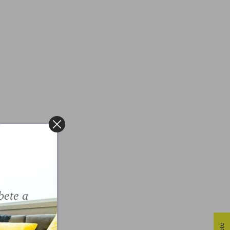
!
bete a