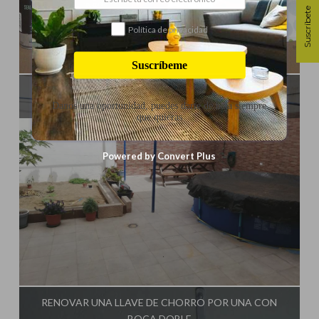
Suscríbete
Política de privacidad
Influencer:
Tu Taller de Bricolaje
Suscríbeme
RENOVAMOS LA TERRAZA
Danos una oportunidad, puedes darte de baja siempre
que quieras
Powered by Convert Plus
Influencer:
Tu Taller de Bricolaje
RENOVAR UNA LLAVE DE CHORRO POR UNA CON
BOCA DOBLE