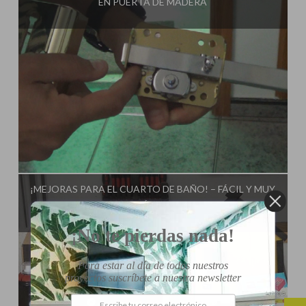
EN PUERTA DE MADERA
Influencer:
Tu Taller de Bricolaje
¡MEJORAS PARA EL CUARTO DE BAÑO! – FÁCIL Y MUY
ÚTIL
¡No te pierdas nada!
Para estar al día de todos nuestros
proyectos suscríbete a nuestra newsletter