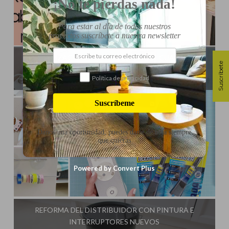
¡No te pierdas nada!
Para estar al día de todos nuestros
proyectos suscríbete a nuestra newsletter
Influencer:
Mami Crafter
ORGANIZACIÓN Y DECORACIÓN DEL CUARTO DE
Suscríbete
COSTURA
Política de privacidad
Suscríbeme
Danos una oportunidad, puedes darte de baja siempre
que quieras
Powered by Convert Plus
Influencer:
Mami Crafter
REFORMA DEL DISTRIBUIDOR CON PINTURA E
INTERRUPTORES NUEVOS