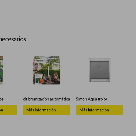
necesarios
te
kit brumización automática
Simon Aqua (rojo)
ón
Más información
Más información