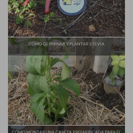
Influencer:
La Huerta de Iván
CÓMO GERMINAR Y PLANTAR STEVIA
Influencer:
La Huerta de Iván
CÓMO MONTAR UNA CASETA PREFABRICADA PARA EL