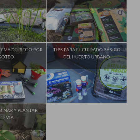
La Huerta de Iván
Influencer:
La Huerta de Iván
TEMA DE RIEGO POR
TIPS PARA EL CUIDADO BÁSICO
GOTEO
DEL HUERTO URBANO
La Huerta de Iván
Influencer:
La Huerta de Iván
INAR Y PLANTAR
STEVIA