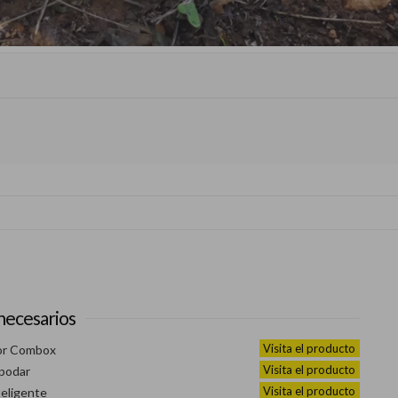
necesarios
Visita el producto
r Combox
Visita el producto
 podar
Visita el producto
teligente