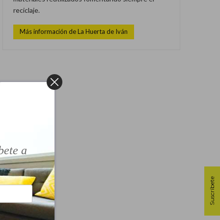
reciclaje.
Más información de La Huerta de Iván
!
bete a
Suscríbete