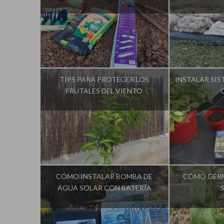
Influencer:
La Huerta de Iván
Influencer:
TIPS PARA PROTEGER LOS
INSTALAR SIS
FRUTALES DEL VIENTO
Influencer:
La Huerta de Iván
Influencer:
CÓMO INSTALAR BOMBA DE
CÓMO GERM
AGUA SOLAR CON BATERÍA