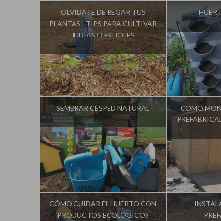
OLVÍDATE DE REGAR TUS
HUERT
PLANTAS | TIPS PARA CULTIVAR
JUDÍAS O FRIJOLES
Influencer:
La Huerta de Iván
Influencer:
SEMBRAR CÉSPED NATURAL
CÓMO MON
PREFABRICAD
Influencer:
La Huerta de Iván
Influencer:
CÓMO CUIDAR EL HUERTO CON
INSTAL
PRODUCTOS ECOLÓGICOS
PRE