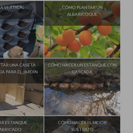
A VERTICAL
CÓMO PLANTAR UN
ALBARICOQUE
La Huerta de Iván
Influencer:
La Huerta de Iván
TAR UNA CASETA
CÓMO HACER UN ESTANQUE CON
A PARA EL JARDÍN
CASCADA
La Huerta de Iván
Influencer:
La Huerta de Iván
AR ESTANQUE
CÓMO HACER EL MEJOR
FABRICADO
SUSTRATO