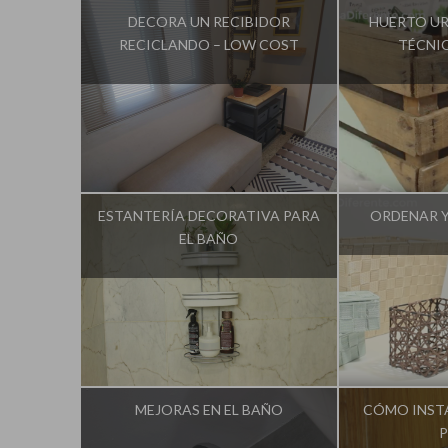
DECORA UN RECIBIDOR
HUERTO U
RECICLANDO – LOW COST
TÉCNI
Influencer:
Una Casa Diferente
Influencer:
U
ESTANTERÍA DECORATIVA PARA
ORDENAR 
EL BAÑO
Influencer:
Una Casa Diferente
Influencer:
U
MEJORAS EN EL BAÑO
CÓMO INST