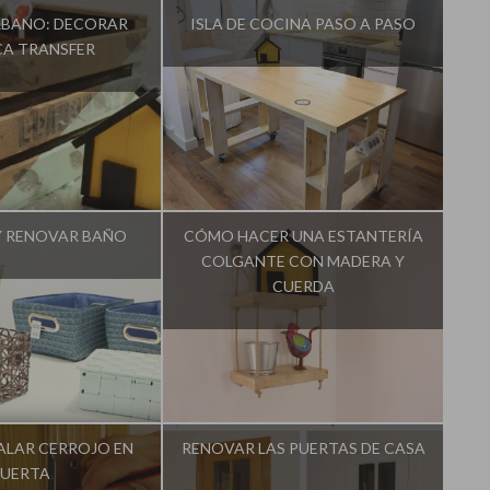
RBANO: DECORAR
ISLA DE COCINA PASO A PASO
CA TRANSFER
na Casa Diferente
Influencer:
Una Casa Diferente
Y RENOVAR BAÑO
CÓMO HACER UNA ESTANTERÍA
COLGANTE CON MADERA Y
CUERDA
na Casa Diferente
Influencer:
Una Casa Diferente
ALAR CERROJO EN
RENOVAR LAS PUERTAS DE CASA
PUERTA