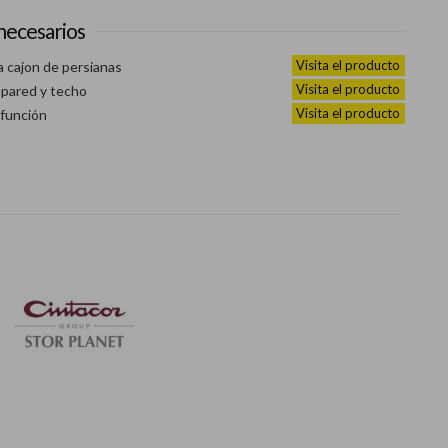
necesarios
Visita el producto
a cajon de persianas
Visita el producto
 pared y techo
Visita el producto
 función