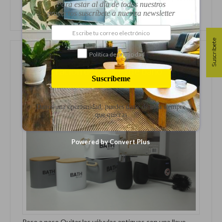
Para estar al día de todos nuestros
tela Desmonta el arcón y grapa ...
proyectos suscríbete a nuestra newsletter
Suscríbete
Política de privacidad
Decoración del cuarto de baño
Suscríbeme
Danos una oportunidad, puedes darte de baja siempre
que quieras
Powered by Convert Plus
Paso a paso Quitar las válvulas antiguas con una llave