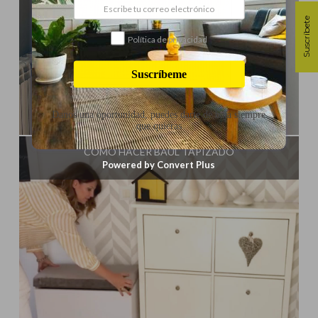
Suscríbete
Política de privacidad
Suscríbeme
Danos una oportunidad, puedes darte de baja siempre
Influencer:
Mimo de Mami
que quieras
CÓMO HACER BAÚL TAPIZADO
Powered by Convert Plus