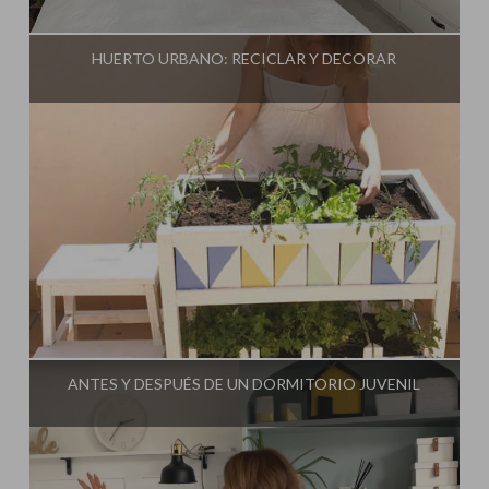
Influencer:
Mimo de Mami
HUERTO URBANO: RECICLAR Y DECORAR
Influencer:
Mimo de Mami
ANTES Y DESPUÉS DE UN DORMITORIO JUVENIL