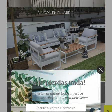
Influencer:
Mimo de Mami
RINCÓN EN EL JARDÍN
Influencer:
Mimo de Mami
¡No te pierdas nada!
TRANSFORMACIÓN RADICAL DE UNA CAJONERA
SENCILLA DE IKEA
Para estar al día de todos nuestros
proyectos suscríbete a nuestra newsletter