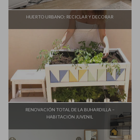
Influencer:
Mimo de Mami
HUERTO URBANO: RECICLAR Y DECORAR
Influencer:
Mimo de Mami
RENOVACIÓN TOTAL DE LA BUHARDILLA –
HABITACIÓN JUVENIL