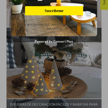
Suscríbeme
Influencer:
Mimo de Mami
Danos una oportunidad, puedes darte de baja siempre
que quieras
MANUALIDADES NAVIDEÑAS
Powered by Convert Plus
Influencer:
Mimo de Mami
DIY IDEAS DE DECORACIÓN FÁCILES Y BARATAS PARA