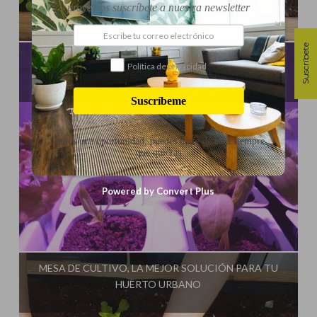
proyectos suscríbete a nuestra newsletter
Influencer:
Cultivo Paso a Paso
Suscríbete
CÓMO HACER UN MINI INVERNADERO CASERO PARA
Política de privacidad
GERMINAR SEMILLAS O HACER ESQUEJES
Suscríbeme
Danos una oportunidad, puedes darte de baja siempre
que quieras
Powered by Convert Plus
Influencer:
Cultivo Paso a Paso
MESA DE CULTIVO, LA MEJOR SOLUCIÓN PARA TU
HUERTO URBANO