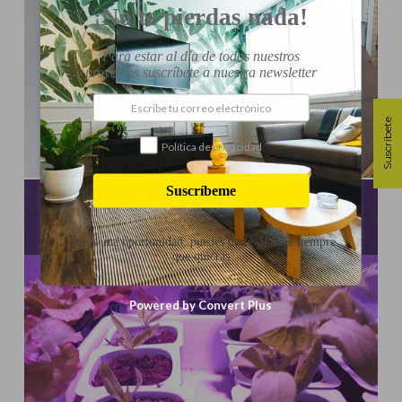
¡No te pierdas nada!
Para estar al día de todos nuestros
proyectos suscríbete a nuestra newsletter
Suscríbete
Política de privacidad
Influencer:
Cultivo Paso a Paso
Suscríbeme
CÓMO HACER UN MINI INVERNADERO CASERO PARA
GERMINAR SEMILLAS O HACER ESQUEJES
Danos una oportunidad, puedes darte de baja siempre
que quieras
Powered by Convert Plus