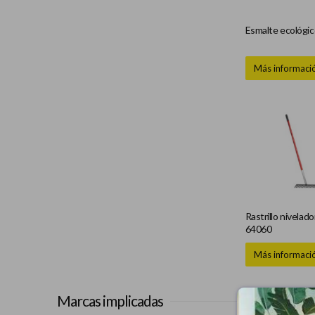
Esmalte ecológic
Más informaci
Rastrillo nivelad
64060
Más informaci
Marcas implicadas