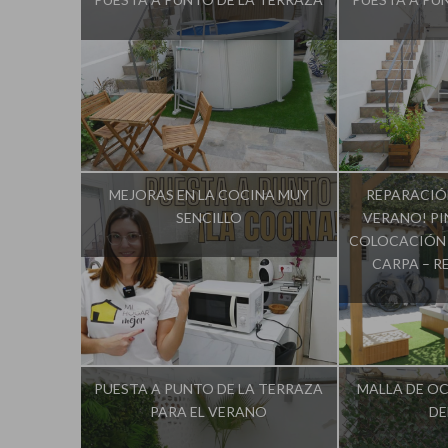
Influencer:
Decorar tu casa
Influencer
MEJORAS EN LA COCINA MUY
REPARACIÓ
SENCILLO
VERANO! P
COLOCACIÓN 
CARPA – R
Influencer:
Decorar tu casa
Influencer
PUESTA A PUNTO DE LA TERRAZA
MALLA DE O
PARA EL VERANO
DE