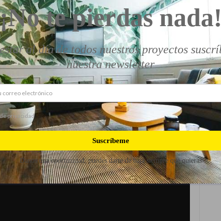
¡No te pierdas nada
estar al día de todos nuestros proyectos suscrí
nuestra newsletter
 de privacidad
Suscríbeme
Danos una oportunidad, puedes darte de baja siempre que quieras