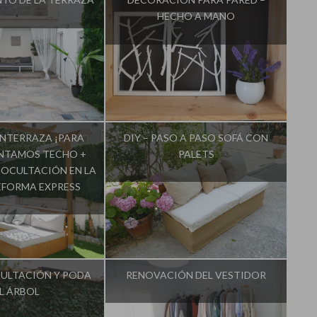
HECHO A MANO
:
Decorar tu casa
Influencer:
Decorar tu casa
NTERRAZA ¡PARA
DIY – PASO A PASO SOFÁ CON
INTAMOS TECHO +
PALETS
OCULTACIÓN EN LA
EFORMA EXPRESS
:
Decorar tu casa
Influencer:
Decorar tu casa
CULTACIÓN Y PODA
RENOVACIÓN DEL VESTIDOR
L ÁRBOL