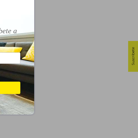
!
bete a
Suscríbete