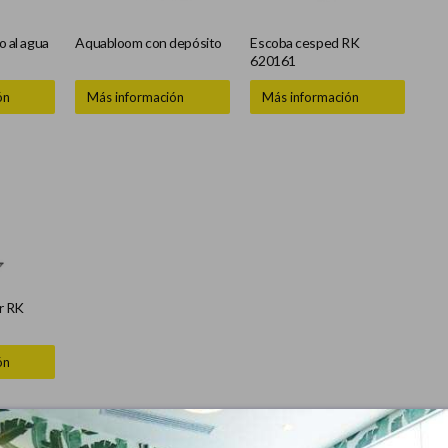
o al agua
Aquabloom con depósito
Escoba cesped RK
620161
ón
Más información
Más información
or RK
ón