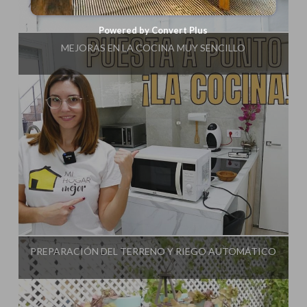
Influencer:
Decorar tu casa
Powered by Convert Plus
MEJORAS EN LA COCINA MUY SENCILLO
Influencer:
Decorar tu casa
PREPARACIÓN DEL TERRENO Y RIEGO AUTOMÁTICO