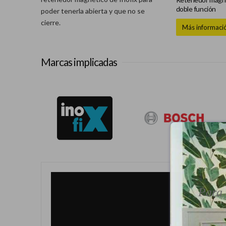
doble función
poder tenerla abierta y que no se
cierre.
Más informaci
Marcas implicadas
Para 