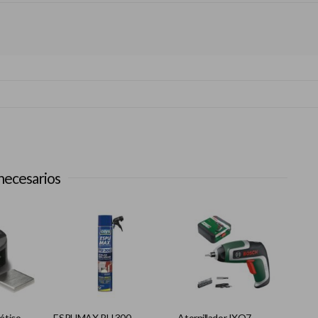
necesarios
ético
ESPUMAX PU 300
Atornillador IXO7