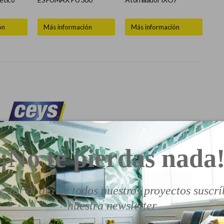
ón
Más información
Más información
¡No te pierdas nada
estar al día de todos nuestros proyectos suscrí
nuestra newsletter