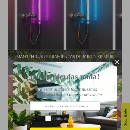
Influencer:
Idea Tu Mismo
¡MANTÉN TUS HERRAMIENTAS DE JARDÍN SIEMPRE
LISTAS!
¡No te pierdas nada!
Para estar al día de todos nuestros
proyectos suscríbete a nuestra newsletter
Suscríbete
Política de privacidad
Influencer:
Idea Tu Mismo