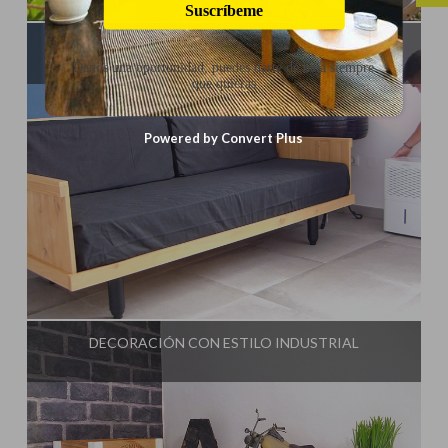
Suscríbeme
SOFÁ DE PALETS
Danos una oportunidad, puedes darte de baja siempre
que quieras
Powered by Convert Plus
Influencer:
Idea Tu Mismo
DECORACIÓN CON ESTILO INDUSTRIAL