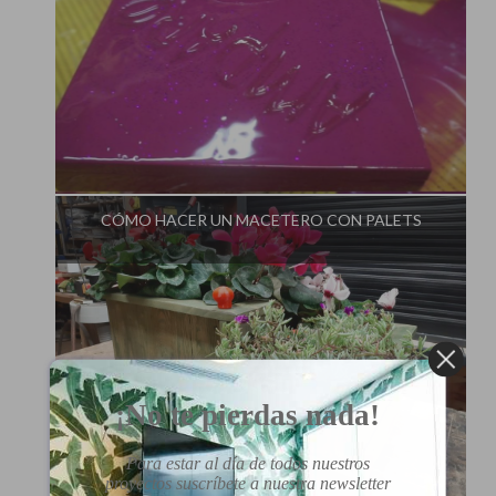
Influencer:
Aprendiendo en el Garaje
CÓMO HACER UN MACETERO CON PALETS
¡No te pierdas nada!
Para estar al día de todos nuestros
Influencer:
Aprendiendo en el Garaje
proyectos suscríbete a nuestra newsletter