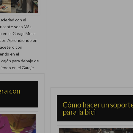
royectos
je Construcción de
 la puerta de metal
camaInfluencer:
 para la soldadura
suciedad con el
enovación de una
rta para aislar Más
bricante seco Más
ncer: Aprendiendo en
 en el Garaje Mesa
 en el Garaje Mesa
con efecto
ncer: Aprendiendo en
ncer: Aprendiendo en
ndo en el
r el mantenimiento de
macetero con
ogarInfluencer:
prendiendo en el
endo en el
cajón para debajo de
 cajón para debajo de
iendo en el
iendo en el Garaje
era con
Cómo hacer un soport
para la bici