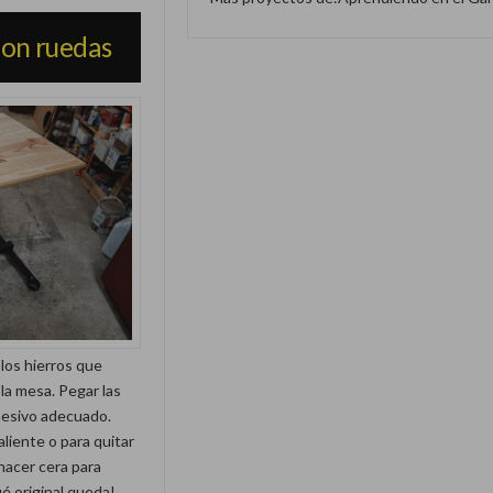
con ruedas
 los hierros que
 la mesa. Pegar las
hesivo adecuado.
caliente o para quitar
hacer cera para
ué original queda!