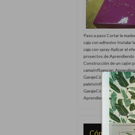
Paso a paso Cortar la madera
caja con adhesivo Instalar l
caja con spray Aplicar el ef
proyectos de:Aprendiendo 
Construcción de un cajón p
camaInfluencer: Aprendien
GarajeCómo hacer un mace
paletsInfluencer: Aprendie
GarajeCómo domotizar tu h
Aprendiendo en el Garaje
Para 
Cómo domotiz