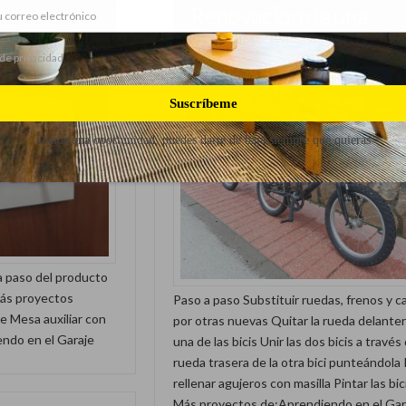
Renovación de una
bicicleta de juguete
 de privacidad
Suscríbeme
Danos una oportunidad, puedes darte de baja siempre que quieras
a paso del producto
Más proyectos
Paso a paso Substituir ruedas, frenos y 
e Mesa auxiliar con
por otras nuevas Quitar la rueda delante
ndo en el Garaje
una de las bicis Unir las dos bicis a través 
rueda trasera de la otra bici punteándola P
rellenar agujeros con masilla Pintar las bic
Más proyectos de:Aprendiendo en el Gar