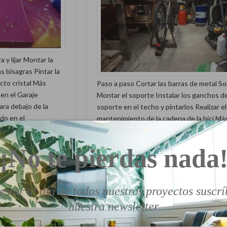
 y lijar Montar la
as bisagras Pintar la
ecto cristal Más
Paso a paso Cortar las barras de metal So
en el Garaje
Montar el soporte Instalar los ganchos d
ara debajo de la
soporte en el techo y pintarlos Realizar el
do en el
mantenimiento de la cadena de la bici Má
tero con
proyectos de:Aprendiendo en el Garaje
ndo en el
Construcción de un cajón para debajo de 
¡No te pierdas nada
ogarInfluencer:
camaInfluencer: Aprendiendo en el
GarajeRenovación de una bicicleta de
jugueteInfluencer: Aprendiendo en el Ga
estar al día de todos nuestros proyectos suscrí
nuestra newsletter
ar tu