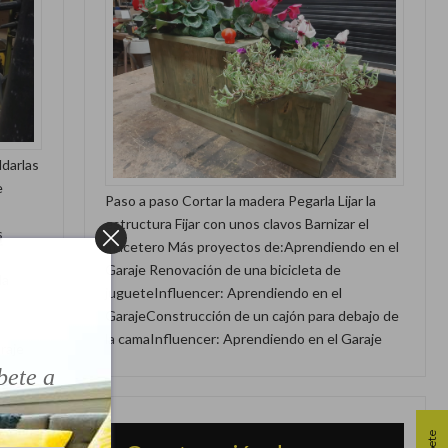
ldarlas
e
Paso a paso Cortar la madera Pegarla Lijar la
estructura Fijar con unos clavos Barnizar el
s
macetero Más proyectos de:Aprendiendo en el
Garaje Renovación de una bicicleta de
la
!
jugueteInfluencer: Aprendiendo en el
GarajeConstrucción de un cajón para debajo de
la camaInfluencer: Aprendiendo en el Garaje
raje
bete a