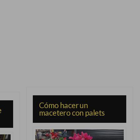
Cómo hacer un
e
macetero con palets