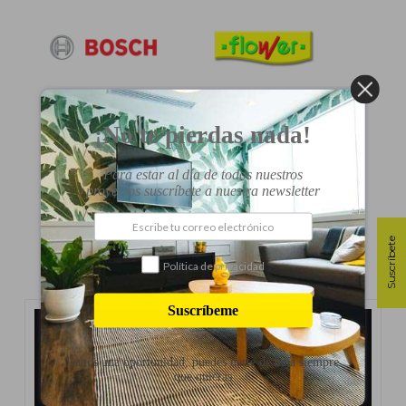
¡No te pierdas nada!
Para estar al día de todos nuestros
proyectos suscríbete a nuestra newsletter
Suscríbete
Política de privacidad
Suscríbeme
Danos una oportunidad, puedes darte de baja siempre
que quieras