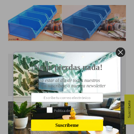
¡No te pierdas nada!
Más proyectos de:
Para estar al día de todos nuestros
Picaronablog
proyectos suscríbete a nuestra newsletter
Suscríbete
CÓMO PREPARAR EL CÉSPED EN PRIMAVERA
Política de privacidad
Suscríbeme