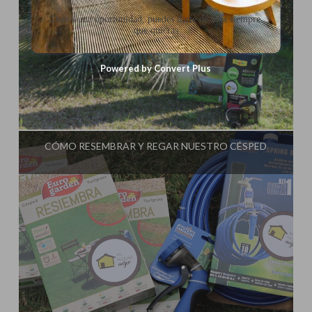
Danos una oportunidad, puedes darte de baja siempre
que quieras
Powered by Convert Plus
Influencer:
Picaronablog
CÓMO RESEMBRAR Y REGAR NUESTRO CÉSPED