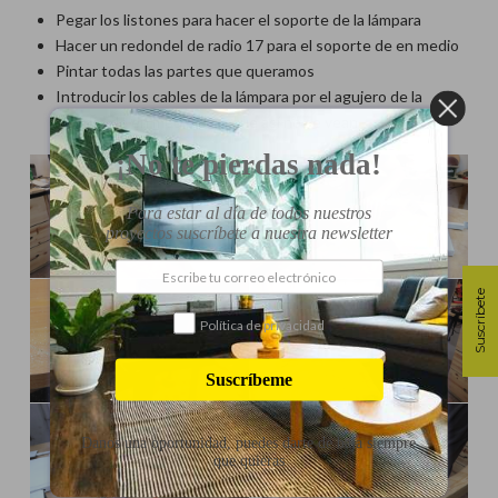
Pegar los listones para hacer el soporte de la lámpara
Hacer un redondel de radio 17 para el soporte de en medio
Pintar todas las partes que queramos
Introducir los cables de la lámpara por el agujero de la
madera de en medio para que así no se vean
¡No te pierdas nada!
Para estar al día de todos nuestros
proyectos suscríbete a nuestra newsletter
Suscríbete
Política de privacidad
Suscríbeme
Danos una oportunidad, puedes darte de baja siempre
que quieras