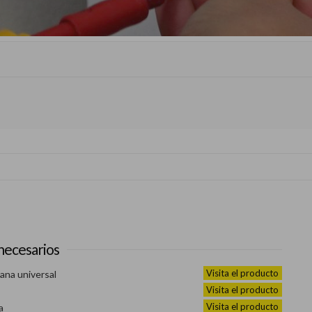
necesarios
Visita el producto
ana universal
Visita el producto
Visita el producto
a