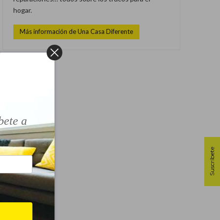
hogar.
Más información de Una Casa Diferente
!
bete a
Suscríbete