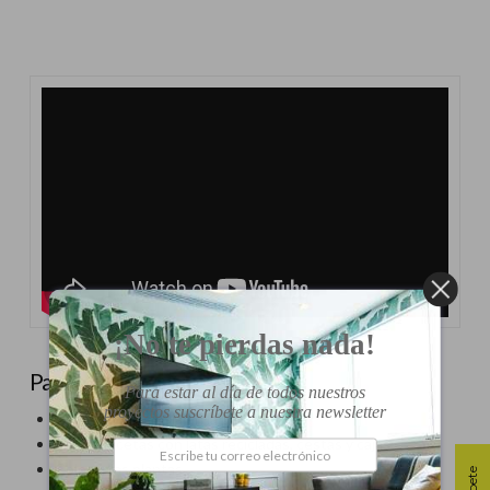
¡No te pierdas nada!
Paso a paso
Para estar al día de todos nuestros
proyectos suscríbete a nuestra newsletter
Atornillar la celosía en la pared
Crear macetas con latas recicladas, cestas y cajas
Colocar las plantas