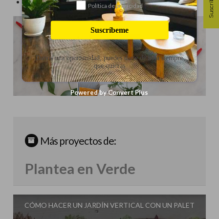
Suscríbete
Cortar esquejes para crear más plantas
Política de privacidad
Suscríbeme
Danos una oportunidad, puedes darte de baja siempre
que quieras
Powered by Convert Plus
Más proyectos de:
Plantea en Verde
CÓMO HACER UN JARDÍN VERTICAL CON UN PALET