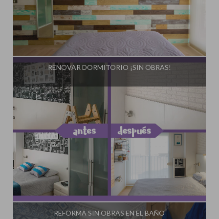
Influencer:
Bricoydeco Mujermanitas
RENOVAR DORMITORIO ¡SIN OBRAS!
Influencer:
Bricoydeco Mujermanitas
REFORMA SIN OBRAS EN EL BAÑO