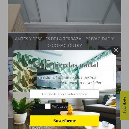
Influencer:
Bricoydeco Mujermanitas
ANTES Y DESPUES DE LA TERRAZA – PRIVACIDAD Y
DECORACIÓN DIY
¡No te pierdas nada!
Para estar al día de todos nuestros
proyectos suscríbete a nuestra newsletter
Suscríbete
Política de privacidad
Influencer:
Bricoydeco Mujermanitas
Suscríbeme
CÓMO ORGANIZAR UN TALLER DE BRICOLAJE PARA