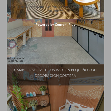
APROVECHAR HASTA EL ÚLTIMO RINCÓN
Danos una oportunidad, puedes darte de baja siempre
que quieras
Powered by Convert Plus
Influencer:
Bricoydeco Mujermanitas
CAMBIO RADICAL DE UN BALCÓN PEQUEÑO CON
DECORACIÓN COSTERA