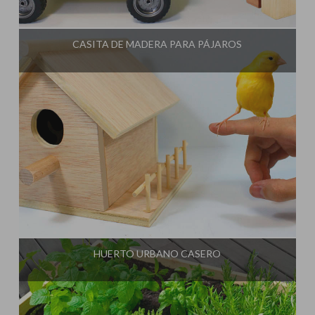
Influencer:
Rincón Útil
CASITA DE MADERA PARA PÁJAROS
Influencer:
Rincón Útil
HUERTO URBANO CASERO