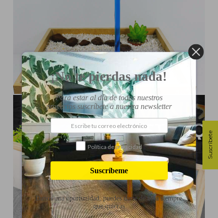
¡No te pierdas nada!
Influencer:
Rincón Útil
Para estar al día de todos nuestros
FUENTE DE AGUA CASERA
proyectos suscríbete a nuestra newsletter
Suscríbete
Política de privacidad
Suscríbeme
Danos una oportunidad, puedes darte de baja siempre
que quieras